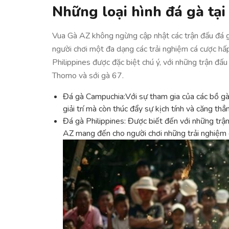
Những loại hình đá gà tạ
Vua Gà AZ không ngừng cập nhật các trận đấu đá gà
người chơi một đa dạng các trải nghiệm cá cược hấ
Philippines được đặc biệt chú ý, với những trận đấu 
Thomo và sới gà 67.
Đá gà Campuchia:Với sự tham gia của các bồ gà
giải trí mà còn thúc đẩy sự kịch tính và căng th
Đá gà Philippines: Được biết đến với những trận
AZ mang đến cho người chơi những trải nghiệm 