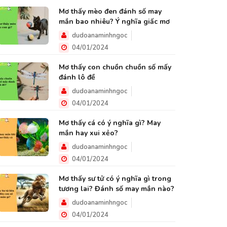
Mơ thấy mèo đen đánh số may
mắn bao nhiêu? Ý nghĩa giấc mơ
dudoanaminhngoc
04/01/2024
Mơ thấy con chuồn chuồn số mấy
đánh lô đề
dudoanaminhngoc
04/01/2024
Mơ thấy cá có ý nghĩa gì? May
mắn hay xui xẻo?
dudoanaminhngoc
04/01/2024
Mơ thấy sư tử có ý nghĩa gì trong
tương lai? Đánh số may mắn nào?
dudoanaminhngoc
04/01/2024