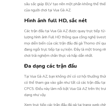
sâu sắc giúp BLV tạo nên một phần không thể thiế
của người chơi tại Vua Gà AZ.
Hình ảnh full HD, sắc nét
Các trận đấu tại Vua Gà AZ được quay trực tiếp từ 
lượng hình ảnh Full HD thông qua công nghệ livest
mọi diễn biến của các trận đấu đá gà Thomo chỉ qua
đang ngồi trực tiếp tại sự kiện. Đây là một trong 
chơi trải nghiệm chân thực và hấp dẫn nhất.
Đa dạng các trận đấu
Tại Vua Gà AZ, bạn không chỉ có cơ hội thưởng thức
có thể tham gia vào gần như tất cả các trận đấu 
CPC5. Điều này làm nổi bật Vua Gà AZ trên thị trườ
dạng như vậy.
Xem trực tiếp các trận đấu đá gà tại trang web chín