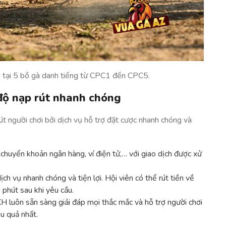
ấu tại 5 bồ gà danh tiếng từ CPC1 đến CPC5.
 độ nạp rút nhanh chóng
t người chơi bởi dịch vụ hỗ trợ đặt cược nhanh chóng và
huyển khoản ngân hàng, ví điện tử,… với giao dịch được xử
ịch vụ nhanh chóng và tiện lợi. Hội viên có thể rút tiền về
i phút sau khi yêu cầu.
 luôn sẵn sàng giải đáp mọi thắc mắc và hỗ trợ người chơi
u quả nhất.