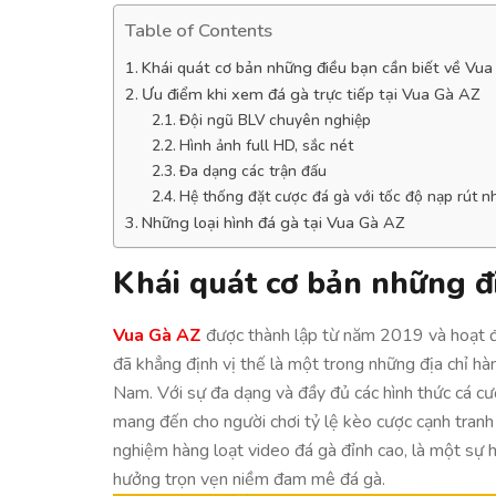
Table of Contents
Khái quát cơ bản những điều bạn cần biết về Vu
Ưu điểm khi xem đá gà trực tiếp tại Vua Gà AZ
Đội ngũ BLV chuyên nghiệp
Hình ảnh full HD, sắc nét
Đa dạng các trận đấu
Hệ thống đặt cược đá gà với tốc độ nạp rút 
Những loại hình đá gà tại Vua Gà AZ
Khái quát cơ bản những đ
Vua Gà AZ
được thành lập từ năm 2019 và hoạt độ
đã khẳng định vị thế là một trong những địa chỉ hà
Nam. Với sự đa dạng và đầy đủ các hình thức cá c
mang đến cho người chơi tỷ lệ kèo cược cạnh tranh 
nghiệm hàng loạt video đá gà đỉnh cao, là một sự 
hưởng trọn vẹn niềm đam mê đá gà.