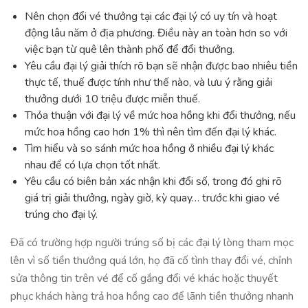
Nên chọn đổi vé thưởng tại các đại lý có uy tín và hoạt
động lâu năm ở địa phương. Điều này an toàn hơn so với
việc bạn từ quê lên thành phố để đổi thưởng.
Yêu cầu đại lý giải thích rõ bạn sẽ nhận được bao nhiêu tiền
thực tế, thuế được tính như thế nào, và lưu ý rằng giải
thưởng dưới 10 triệu được miễn thuế.
Thỏa thuận với đại lý về mức hoa hồng khi đổi thưởng, nếu
mức hoa hồng cao hơn 1% thì nên tìm đến đại lý khác.
Tìm hiểu và so sánh mức hoa hồng ở nhiều đại lý khác
nhau để có lựa chọn tốt nhất.
Yêu cầu có biên bản xác nhận khi đổi số, trong đó ghi rõ
giá trị giải thưởng, ngày giờ, kỳ quay… trước khi giao vé
trúng cho đại lý.
Đã có trường hợp người trúng số bị các đại lý lòng tham mọc
lên vì số tiền thưởng quá lớn, họ đã cố tình thay đổi vé, chỉnh
sửa thông tin trên vé để cố gắng đổi vé khác hoặc thuyết
phục khách hàng trả hoa hồng cao để lãnh tiền thưởng nhanh