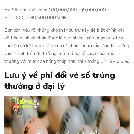
=> Số tiền thực lãnh: 100,000,000 – (9,000,000 +
500,000) = 90,500,000 VNĐ.
Bạn cần hiểu rõ những khoản khấu trừ này để biết chính xác
số tiền mình sẽ nhận được là bao nhiêu, giúp quản lý tốt các
chi tiêu và kế hoạch tài chính cá nhân. Do muốn tăng khả năng
cạnh tranh trên thị trường, một số đại lý chấp nhận đổi
thưởng với mức hoa hồng thấp hơn, chỉ khoảng 0.4% – 0.6%.
Lưu ý về phí đổi vé số trúng
thưởng ở đại lý