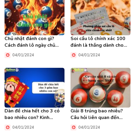
Chủ nhật đánh con gì?
Soi cầu lô chính xác 100
Cách đánh lô ngày chủ
đánh là thắng dành cho
nhật hiệu quả
tân thủ
04/01/2024
04/01/2024
Dàn đề chia hết cho 3 có
Giải 8 trúng bao nhiêu?
bao nhiêu con? Kinh
Câu hỏi liên quan đến
nghiệm đánh dàn đề
trúng số giải 8
04/01/2024
04/01/2024