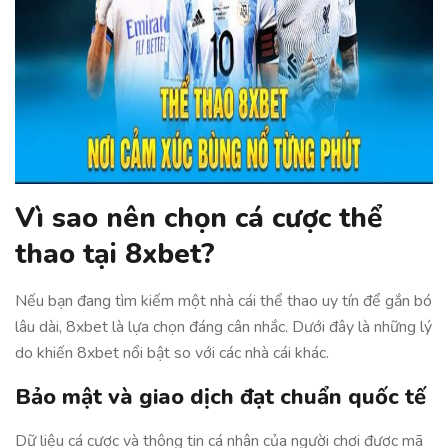
Vì sao nên chọn cá cược thể
thao tại 8xbet?
Nếu bạn đang tìm kiếm một nhà cái thể thao uy tín để gắn bó
lâu dài, 8xbet là lựa chọn đáng cân nhắc. Dưới đây là những lý
do khiến 8xbet nổi bật so với các nhà cái khác.
Bảo mật và giao dịch đạt chuẩn quốc tế
Dữ liệu cá cược và thông tin cá nhân của người chơi được mã