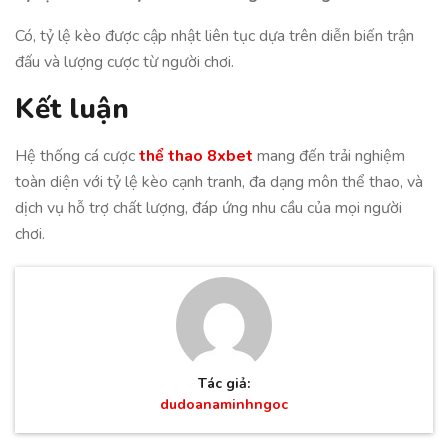
Có, tỷ lệ kèo được cập nhật liên tục dựa trên diễn biến trận
đấu và lượng cược từ người chơi.
Kết luận
Hệ thống cá cược
thể thao 8xbet
mang đến trải nghiệm
toàn diện với tỷ lệ kèo cạnh tranh, đa dạng môn thể thao, và
dịch vụ hỗ trợ chất lượng, đáp ứng nhu cầu của mọi người
chơi.
Tác giả:
dudoanaminhngoc