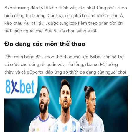
8xbet mang đến tỷ lệ kèo chính xác, cập nhật từng phút theo
biến động thị trường. Các loại kèo phổ biến như kèo châu Á,
kèo châu Âu, tài xỉu… được cung cấp kèm theo phân tích chi
tiết, giúp người chơi đưa ra lựa chọn sáng suốt.
Đa dạng các môn thể thao
Bên cạnh bóng đá – môn thể thao chủ lực, 8xbet còn hỗ trợ
cá cược cho bóng rổ, quần vợt, cầu lông, đua xe F1, bóng
chày, và cả eSports, đáp ứng sở thích đa dạng của người chơi.