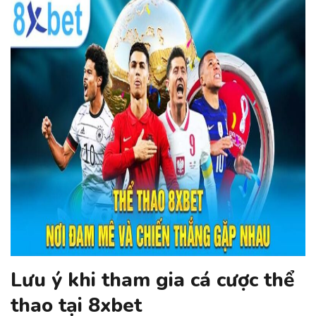
Lưu ý khi tham gia cá cược thể
thao tại 8xbet