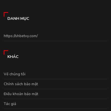
DANH MỤC
https://shbetvy.com/
KHÁC
Về chúng tôi
Chính sách bảo mật
Điều khoản bảo mật
Tác giả