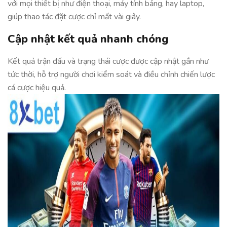
với mọi thiết bị như điện thoại, máy tính bảng, hay laptop,
giúp thao tác đặt cược chỉ mất vài giây.
Cập nhật kết quả nhanh chóng
Kết quả trận đấu và trạng thái cược được cập nhật gần như
tức thời, hỗ trợ người chơi kiểm soát và điều chỉnh chiến lược
cá cược hiệu quả.