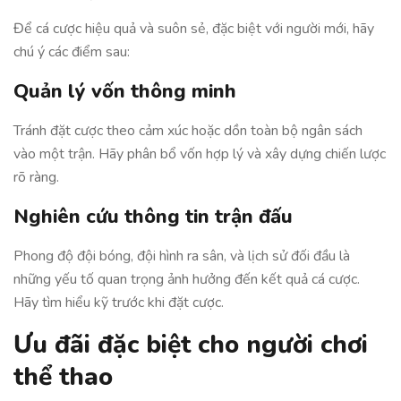
Để cá cược hiệu quả và suôn sẻ, đặc biệt với người mới, hãy
chú ý các điểm sau:
Quản lý vốn thông minh
Tránh đặt cược theo cảm xúc hoặc dồn toàn bộ ngân sách
vào một trận. Hãy phân bổ vốn hợp lý và xây dựng chiến lược
rõ ràng.
Nghiên cứu thông tin trận đấu
Phong độ đội bóng, đội hình ra sân, và lịch sử đối đầu là
những yếu tố quan trọng ảnh hưởng đến kết quả cá cược.
Hãy tìm hiểu kỹ trước khi đặt cược.
Ưu đãi đặc biệt cho người chơi
thể thao