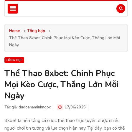
Home
Tổng hợp
Thể Thao 8xbet: Chinh Phục Mọi Kèo Cược, Thắng Lớn Mỗi
Ngày
TỔNG HỢP
Thể Thao 8xbet: Chinh Phục
Mọi Kèo Cược, Thắng Lớn Mỗi
Ngày
Tác giả:
dudoanaminhngoc
17/06/2025
8xbet là nền tảng cá cược thể thao trực tuyến được nhiều
người chơi tin tưởng và lựa chọn hiện nay. Tại đây, bạn có thể